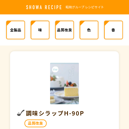
昭和グループ レシピサイト
全製品
味
品質改良
色
香
調味シラップH-90P
品質改良